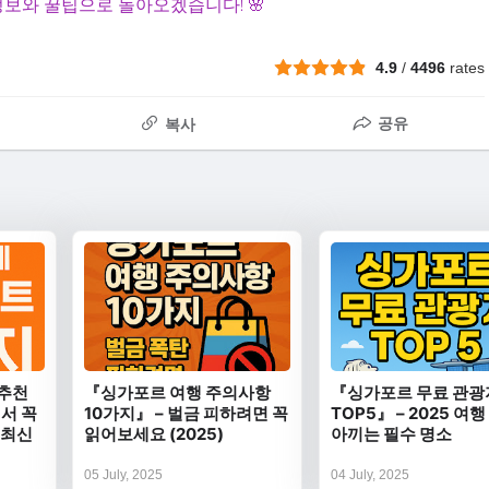
정보와 꿀팁으로 돌아오겠습니다! 🌸
4.9
/
4496
rates
공유
복사
 추천
『싱가포르 여행 주의사항
『싱가포르 무료 관광
서 꼭
10가지』 – 벌금 피하려면 꼭
TOP5』 – 2025 여
5 최신
읽어보세요 (2025)
아끼는 필수 명소
05 July, 2025
04 July, 2025