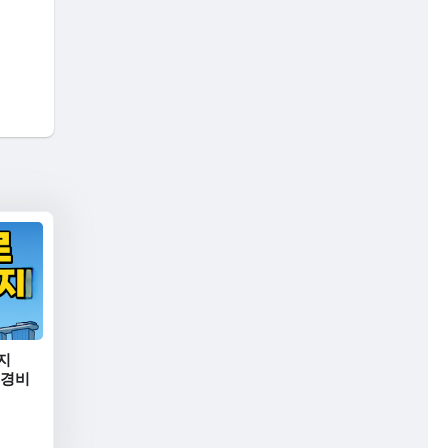
지
행 경비