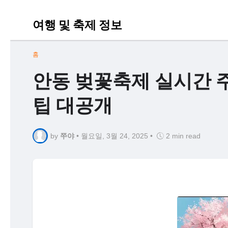
여행 및 축제 정보
홈
안동 벚꽃축제 실시간 주
팁 대공개
by
쭈야
•
월요일, 3월 24, 2025
•
2 min read