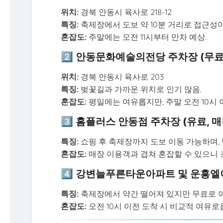
위치:
경북 안동시 육사로 218-12
특징:
축제장에서 도보 약 10분 거리로 접근성이
혼잡도:
주말에는 오전 11시부터 만차 예상.
2️⃣ 안동문화예술의전당 주차장 (무료
위치:
경북 안동시 육사로 203
특징:
벚꽃길과 가까운 위치로 인기 많음.
혼잡도:
평일에는 여유롭지만, 주말 오전 10시 
3️⃣ 홈플러스 안동점 주차장 (유료, 매
특징:
쇼핑 후 축제장까지 도보 이동 가능하며, 
혼잡도:
매장 이용객과 겹쳐 혼잡할 수 있으니 
4️⃣ 강변늘푸른타운아파트 및 운흥
특징:
축제장에서 약간 떨어져 있지만 무료로 이
혼잡도:
오전 10시 이전 도착 시 비교적 여유로움