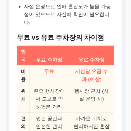
사설 운영으로 인해 혼잡도가 높을 가능
성이 있으므로 사전에 확인이 필요합니
다.
무료 vs 유료 주차장의 차이점
항
목
무료 주차장
유료 주차장
비
무료
시간당 요금 부
용
과 (예상)
위
주요 행사장에
행사장 근처 (사
치
서 도보로 약
설 운영 시)
5~15분 거리
편
넓은 공간과
가까운 위치로
의
안전한 관리
편리하지만 혼잡