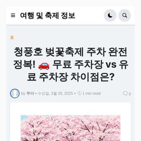
여행 및 축제 정보
홈
청풍호 벚꽃축제 주차 완전
정복! 🚗 무료 주차장 vs 유
료 주차장 차이점은?
by
쭈야
•
수요일, 3월 26, 2025
•
1 min read
0