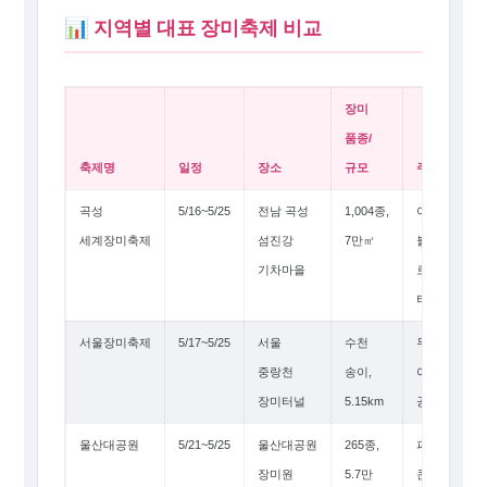
📊 지역별 대표 장미축제 비교
장미
품종/
축제명
일정
장소
규모
주요 특징
곡성
5/16~5/25
전남 곡성
1,004종,
야간
세계장미축제
섬진강
7만㎡
불꽃쇼,
기차마을
로즈마켓,
터널
서울장미축제
5/17~5/25
서울
수천
무료,
중랑천
송이,
야간조명,
장미터널
5.15km
공연
울산대공원
5/21~5/25
울산대공원
265종,
퍼레이드,
장미원
5.7만
콘서트,