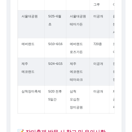
그루
아치길
서울대공원
5/25~6월
서울대공원
미공개
클래식,
초
테마가든
분수,
시민참여
에버랜드
5/10~6/16
에버랜드
720종
포토존,
로즈가든
야경 명소
제주
5/24~6/15
제주
미공개
장미기차,
에코랜드
에코랜드
유럽풍
테마파크
정원
삼척장미축제
5/20 전후
삼척
미공개
체험,
5일간
오십천
공연,
장미공원
푸드트럭
📝 장미축제 방문 시 참고 및 유의사항