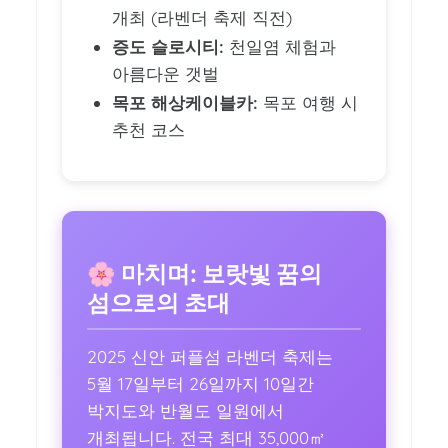
개최 (라벤더 축제 직전)
증도 슬로시티:
천일염 체험과
아름다운 갯벌
목포 해상케이블카:
목포 여행 시
추천 코스
🌸 마치며: 보랏빛 꿈의
섬으로의 초대
2025 신안 퍼플섬 라벤더 축제는
5월 17일부터 26일까지 10일간
박지도와 반월도 일원에서
개최됩니다. 전국 최대 35,000㎡