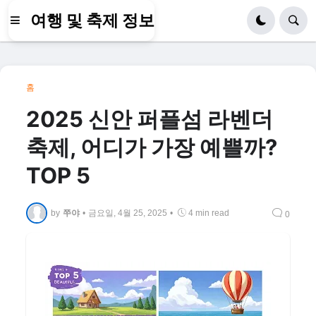
여행 및 축제 정보
홈
2025 신안 퍼플섬 라벤더
축제, 어디가 가장 예쁠까?
TOP 5
by
쭈야
•
금요일, 4월 25, 2025
•
4 min read
0