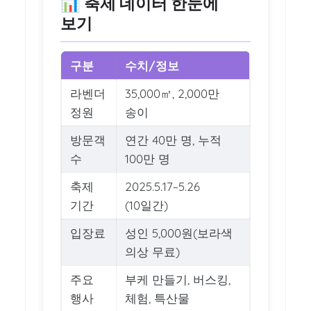
📊 축제 데이터 한눈에
보기
구분
수치/정보
라벤더
35,000㎡, 2,000만
정원
송이
방문객
연간 40만 명, 누적
수
100만 명
축제
2025.5.17~5.26
기간
(10일간)
입장료
성인 5,000원(보라색
의상 무료)
주요
부케 만들기, 버스킹,
행사
체험, 특산물