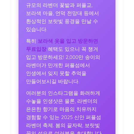
규모의 라벤더 꽃밭과 퍼플교,
보라색 마을, 언덕 전망대 등에서
환상적인 보랏빛 풍경을 만날 수
있습니다.
특히
보라색 옷을 입고 방문하면
무료입장
혜택도 있으니 꼭 챙겨
입고 방문하세요! 2,000만 송이의
라벤더가 만개한 퍼플섬에서
인생에서 잊지 못할 추억을
만들어보시길 바랍니다.
여러분의 인스타그램을 화려하게
수놓을 인생샷은 물론, 라벤더의
은은한 향기로 마음의 치유까지
경험할 수 있는 2025 신안 퍼플섬
라벤더 축제. 봄의 끝자락, 보랏빛
꿈의 섬으로 여러분을 초대합니다.