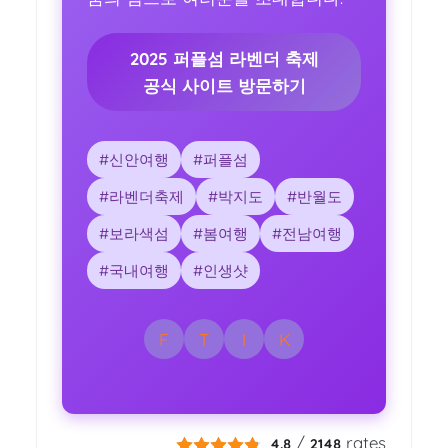
2025 퍼플섬 라벤더 축제
공식 사이트 방문하기
#신안여행
#퍼플섬
#라벤더축제
#박지도
#반월도
#보라색섬
#봄여행
#전남여행
#국내여행
#인생샷
F
T
I
K
/
rates
4.8
2148