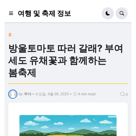
여행 및 축제 정보
홈
방울토마토 따러 갈래? 부여
세도 유채꽃과 함께하는
봄축제
by
쭈야
•
수요일, 4월 09, 2025
•
4 min read
0