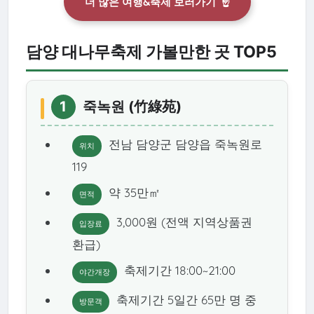
더 많은 여행&축제 보러가기
☝️
담양 대나무축제 가볼만한 곳 TOP5
1
죽녹원 (竹綠苑)
전남 담양군 담양읍 죽녹원로
위치
119
약 35만㎡
면적
3,000원 (전액 지역상품권
입장료
환급)
축제기간 18:00~21:00
야간개장
축제기간 5일간 65만 명 중
방문객