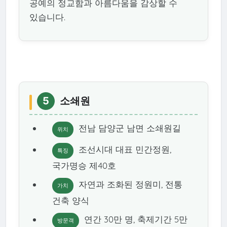
공예의 정교함과 아름다움을 감상할 수
있습니다.
5
소쇄원
전남 담양군 남면 소쇄원길
위치
조선시대 대표 민간정원,
특징
국가명승 제40호
자연과 조화된 정원미, 전통
가치
건축 양식
연간 30만 명, 축제기간 5만
방문객