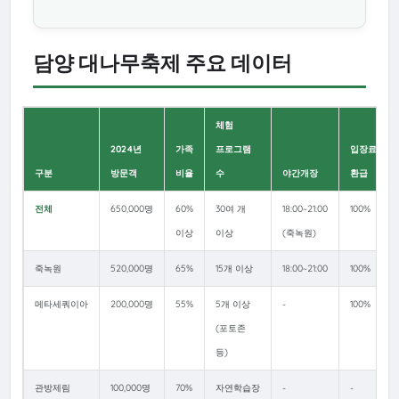
담양 대나무축제 주요 데이터
체험
2024년
가족
프로그램
입장료
구분
방문객
비율
수
야간개장
환급
전체
650,000명
60%
30여 개
18:00~21:00
100%
이상
이상
(죽녹원)
죽녹원
520,000명
65%
15개 이상
18:00~21:00
100%
메타세쿼이아
200,000명
55%
5개 이상
-
100%
(포토존
등)
관방제림
100,000명
70%
자연학습장
-
-