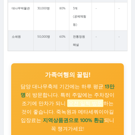
대나무박물관
30,000명
80%
3개
-
-
(공예체험
등)
소쇄원
50,000명
60%
전통정원
-
-
해설
가족여행의 꿀팁!
담양 대나무축제 기간에는 하루 평균
13만
명
이 방문합니다. 특히 주말에는 주차장이
조기에 만차가 되니
오전 일찍 방문
하는
것이 좋습니다. 죽녹원과 메타세쿼이아길
입장료는
지역상품권으로 100% 환급
되니
꼭 챙겨가세요!