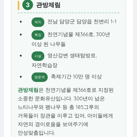
3
관방제림
전남 담양군 담양읍 천변리 1-1
위치
천연기념물 제366호, 300년
특징
이상 된 나무들
영산강변 생태탐방로,
시설
자연학습장
축제기간 10만 명 이상
방문객
관방제림
은 천연기념물 제366호로 지정된
소중한 문화유산입니다. 300년이 넘은
느티나무와 팽나무 등 총 185그루의
거목들이 장관을 이루고 있어, 아이들에게
자연의 경이로움을 보여주기에
안성맞춤입니다.