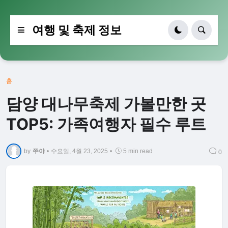
여행 및 축제 정보
홈
담양 대나무축제 가볼만한 곳
TOP5: 가족여행자 필수 루트
by
쭈야
•
수요일, 4월 23, 2025
•
5 min read
0