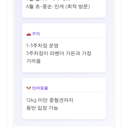
6월 초~중순: 만개 (최적 방문)
🚗 주차
1~3주차장 운영
3주차장이 라벤더 가든과 가장
가까움
🐶 반려동물
12kg 미만 중형견까지
동반 입장 가능