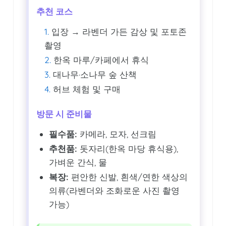
추천 코스
입장 → 라벤더 가든 감상 및 포토존
촬영
한옥 마루/카페에서 휴식
대나무·소나무 숲 산책
허브 체험 및 구매
방문 시 준비물
필수품:
카메라, 모자, 선크림
추천품:
돗자리(한옥 마당 휴식용),
가벼운 간식, 물
복장:
편안한 신발, 흰색/연한 색상의
의류(라벤더와 조화로운 사진 촬영
가능)