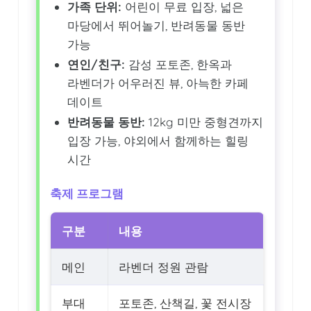
가족 단위:
어린이 무료 입장, 넓은
마당에서 뛰어놀기, 반려동물 동반
가능
연인/친구:
감성 포토존, 한옥과
라벤더가 어우러진 뷰, 아늑한 카페
데이트
반려동물 동반:
12kg 미만 중형견까지
입장 가능, 야외에서 함께하는 힐링
시간
축제 프로그램
구분
내용
메인
라벤더 정원 관람
부대
포토존, 산책길, 꽃 전시장