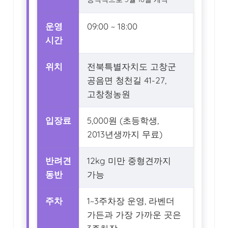
운영
09:00 ~ 18:00
시간
위치
전북특별자치도 고창군
공음면 청천길 41-27,
고창청농원
입장료
5,000원 (초등학생,
2013년생까지 무료)
반려견
12kg 미만 중형견까지
동반
가능
주차
1~3주차장 운영, 라벤더
가든과 가장 가까운 곳은