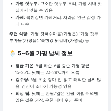
가평 잣두부:
고소한 잣두부 요리, 가평 시내 맛
집에서 맛볼 수 있음
카페:
북한강변 카페거리, 자라섬 인근 감성 카
페 다수
추천 식당:
‘가평 잣국수마을’(가평읍), ‘가평 잣두
부마을’(가평읍), ‘북한강 닭갈비’(가평읍) 등
🌦️ 5~6월 가평 날씨 정보
평균 기온:
5월 하순~6월 중순 가평 평균
15~25℃, 낮에는 23~28℃까지 오름
강수량:
6월 초순 장마 전, 맑고 쾌적한 날씨 많
음. 간간이 소나기 가능성 있음
의상 팁:
낮에는 반팔/얇은 긴팔, 아침·저녁엔
얇은 겉옷 권장. 우천 대비 우산 준비