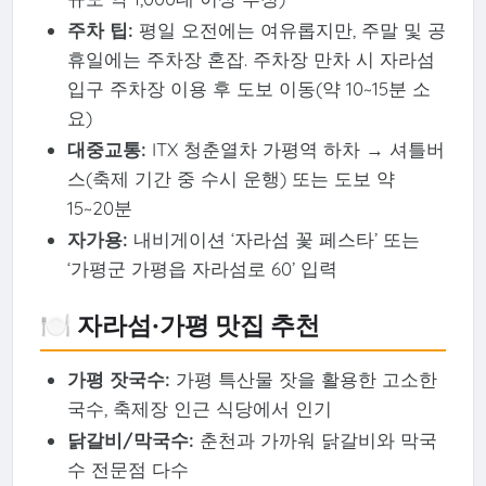
주차 팁:
평일 오전에는 여유롭지만, 주말 및 공
휴일에는 주차장 혼잡. 주차장 만차 시 자라섬
입구 주차장 이용 후 도보 이동(약 10~15분 소
요)
대중교통:
ITX 청춘열차 가평역 하차 → 셔틀버
스(축제 기간 중 수시 운행) 또는 도보 약
15~20분
자가용:
내비게이션 ‘자라섬 꽃 페스타’ 또는
‘가평군 가평읍 자라섬로 60’ 입력
🍽️ 자라섬·가평 맛집 추천
가평 잣국수:
가평 특산물 잣을 활용한 고소한
국수, 축제장 인근 식당에서 인기
닭갈비/막국수:
춘천과 가까워 닭갈비와 막국
수 전문점 다수