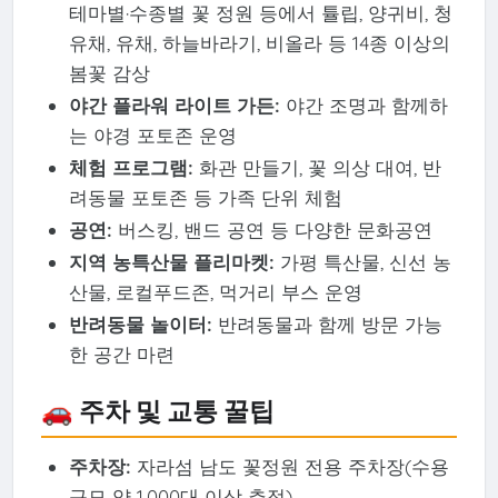
테마별·수종별 꽃 정원 등에서 튤립, 양귀비, 청
유채, 유채, 하늘바라기, 비올라 등 14종 이상의
봄꽃 감상
야간 플라워 라이트 가든:
야간 조명과 함께하
는 야경 포토존 운영
체험 프로그램:
화관 만들기, 꽃 의상 대여, 반
려동물 포토존 등 가족 단위 체험
공연:
버스킹, 밴드 공연 등 다양한 문화공연
지역 농특산물 플리마켓:
가평 특산물, 신선 농
산물, 로컬푸드존, 먹거리 부스 운영
반려동물 놀이터:
반려동물과 함께 방문 가능
한 공간 마련
🚗 주차 및 교통 꿀팁
주차장:
자라섬 남도 꽃정원 전용 주차장(수용
규모 약 1,000대 이상 추정)