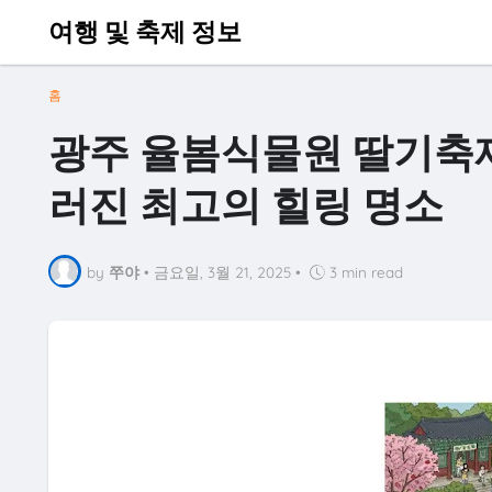
여행 및 축제 정보
홈
광주 율봄식물원 딸기축제
러진 최고의 힐링 명소
by
쭈야
•
금요일, 3월 21, 2025
•
3 min read